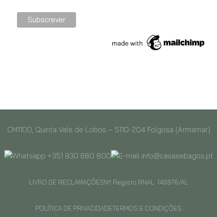
CM1100, Quinta Vale de Lobos – 5110-204 Folgosa (Armamar)
+351 930 680 800
info@casasebagos.pt
LIVRO DE RECLAMAÇÕES
Nº Registo RNAL: 146976/AL
POLÍTICA DE PRIVACIDADE
TERMOS E CONDIÇÕES