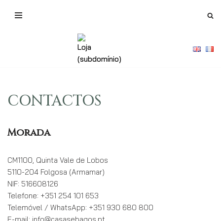
Avançar
para
o
conteúdo
CONTACTOS
Morada
CM1100, Quinta Vale de Lobos
5110-204 Folgosa (Armamar)
NIF: 516608126
Telefone: +351 254 101 653
Telemóvel / WhatsApp: +351 930 680 800
E-mail: info@casasebagos.pt