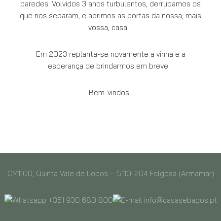
paredes. Volvidos 3 anos turbulentos, derrubamos os
que nos separam, e abrimos as portas da nossa, mais
vossa, casa.
Em 2023 replanta-se novamente a vinha e a
esperança de brindarmos em breve.
Bem-vindos.
CM1100, Quinta Vale de Lobos – 5110-204 Folgosa (Armamar)
+351 930 680 800
info@casasebagos.pt